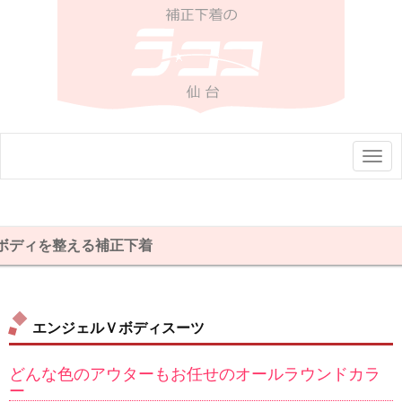
N
a
v
i
g
a
t
ボディを整える補正下着
i
o
n
エンジェルＶボディスーツ
どんな色のアウターもお任せのオールラウンドカラ
ー