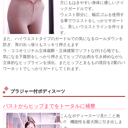
方にもはきやすい身体に優しいクイ
ックガードルです。
ウェスト部分に、幅広ゴムを使用す
る事でウエストをしっかりサポート
し、美しいウエストラインを作りま
す。
また、ハイウエストタイプのガードルでの気になるロールダウンを
防ぎ、胃の出っ張りもスッキリ押さえます
ラ・ココオリジナル立体裁断・立体縫製でソフトな付け心地でも、
気になる下腹部をしっかり押さえてヒップのお肉を引き締めながら
立体的なヒップラインを演出。またヒップと太ももの境目を2重のパ
ワーネットでしっかりガードしてくれます。
ブラジャー付ボディスーツ
バストからヒップまでをトータルに補整
こんなボディースーツ見たこと無
い!! 機能性を最大限に引き出しま
した。