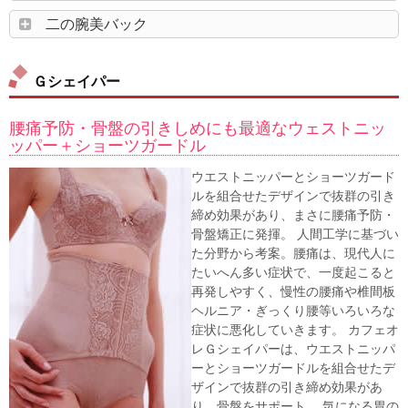
二の腕美バック
Ｇシェイパー
腰痛予防・骨盤の引きしめにも最適なウェストニッ
ッパー＋ショーツガードル
ウエストニッパーとショーツガード
ルを組合せたデザインで抜群の引き
締め効果があり、まさに腰痛予防・
骨盤矯正に発揮。 人間工学に基づい
た分野から考案。腰痛は、現代人に
たいへん多い症状で、一度起こると
再発しやすく、慢性の腰痛や椎間板
ヘルニア・ぎっくり腰等いろいろな
症状に悪化していきます。 カフェオ
レＧシェイパーは、ウエストニッパ
ーとショーツガードルを組合せたデ
ザインで抜群の引き締め効果があ
り、骨盤をサポート。 気になる胃の