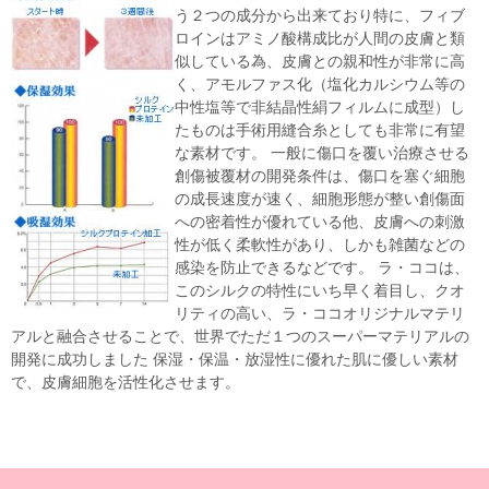
う２つの成分から出来ており特に、フィブ
ロインはアミノ酸構成比が人間の皮膚と類
似している為、皮膚との親和性が非常に高
く、アモルファス化（塩化カルシウム等の
中性塩等で非結晶性絹フィルムに成型）し
たものは手術用縫合糸としても非常に有望
な素材です。 一般に傷口を覆い治療させる
創傷被覆材の開発条件は、傷口を塞ぐ細胞
の成長速度が速く、細胞形態が整い創傷面
への密着性が優れている他、皮膚への刺激
性が低く柔軟性があり、しかも雑菌などの
感染を防止できるなどです。 ラ・ココは、
このシルクの特性にいち早く着目し、クオ
リティの高い、ラ・ココオリジナルマテリ
アルと融合させることで、世界でただ１つのスーパーマテリアルの
開発に成功しました 保湿・保温・放湿性に優れた肌に優しい素材
で、皮膚細胞を活性化させます。