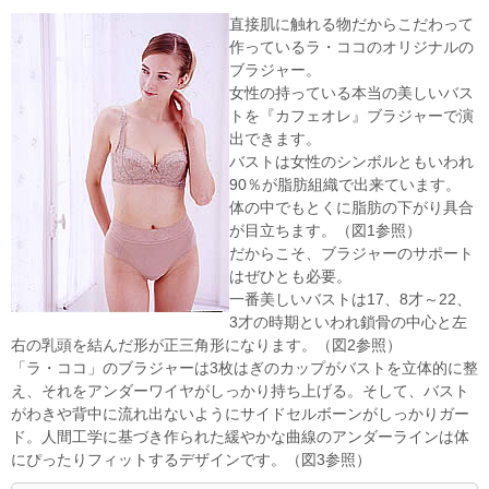
直接肌に触れる物だからこだわって
作っているラ・ココのオリジナルの
ブラジャー。
女性の持っている本当の美しいバス
トを『カフェオレ』ブラジャーで演
出できます。
バストは女性のシンボルともいわれ
90％が脂肪組織で出来ています。
体の中でもとくに脂肪の下がり具合
が目立ちます。（図1参照）
だからこそ、ブラジャーのサポート
はぜひとも必要。
一番美しいバストは17、8才～22、
3才の時期といわれ鎖骨の中心と左
右の乳頭を結んだ形が正三角形になります。（図2参照）
「ラ・ココ」のブラジャーは3枚はぎのカップがバストを立体的に整
え、それをアンダーワイヤがしっかり持ち上げる。そして、バスト
がわきや背中に流れ出ないようにサイドセルボーンがしっかりガー
ド。人間工学に基づき作られた緩やかな曲線のアンダーラインは体
にぴったりフィットするデザインです。（図3参照）