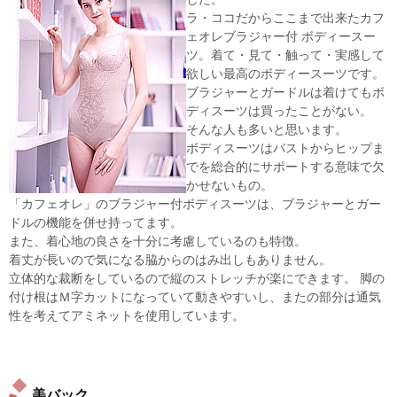
ラ・ココだからここまで出来たカフ
ェオレブラジャー付 ボディースー
ツ。着て・見て・触って・実感して
欲しい最高のボディースーツです。
ブラジャーとガードルは着けてもボ
ディスーツは買ったことがない。
そんな人も多いと思います。
ボディスーツはバストからヒップま
でを総合的にサポートする意味で欠
かせないもの。
「カフェオレ」のブラジャー付ボディスーツは、ブラジャーとガー
ドルの機能を併せ持ってます。
また、着心地の良さを十分に考慮しているのも特徴。
着丈が長いので気になる脇からのはみ出しもありません。
立体的な裁断をしているので縦のストレッチが楽にできます。 脚の
付け根はＭ字カットになっていて動きやすいし、またの部分は通気
性を考えてアミネットを使用しています。
美バック