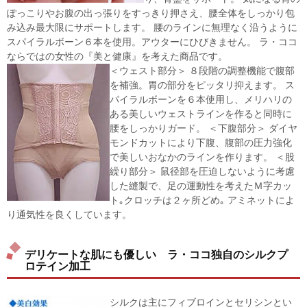
ぽっこりやお腹の出っ張りをすっきり押さえ、腰全体をしっかり包
み込み最大限にサポートします。 腰のラインに無理なく沿うように
スパイラルボーン６本を使用。アウターにひびきません。 ラ・ココ
ならではの女性の『美と健康』を考えた商品です。
＜ウェスト部分＞ ８段階の調整機能で腹部
を補強。胃の部分をピッタリ抑えます。 ス
パイラルボーンを６本使用し、メリハリの
ある美しいウェストラインを作ると同時に
腰をしっかりガード。 ＜下腹部分＞ ダイヤ
モンドカットにより下腹、腹部の圧力強化
で美しいおなかのラインを作ります。 ＜股
繰り部分＞ 鼠径部を圧迫しないように考慮
した縫製で、足の運動性を考えたＭ字カッ
ト｡クロッチは２ヶ所どめ｡ アミネットによ
り通気性を良くしています。
デリケートな肌にも優しい ラ・ココ独自のシルクプ
ロテイン加工
シルクは主にフィブロインとセリシンとい