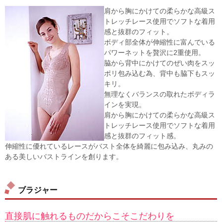
肩から胸にかけての柔らかな高級ス
トレッチレース使用でソフトな着用
感と抜群のフィット。
ボディ部全体が伸縮性に富んでいる
パワーネットを贅沢に2重使用。
脇から背中にかけてのぜい肉をスッ
ポリ包み込む為、背中も脇下もスッ
キリ。
無理なくバランスの取れたボディラ
インを実現。
肩から胸にかけての柔らかな高級ス
トレッチレース使用でソフトな着用
感と抜群のフィット感。
伸縮性に優れているレースがバスト全体を綺麗に包み込み、丸みの
ある美しいバストラインを創ります。
ブラジャー
直接肌に触れるものだからこそこだわりを